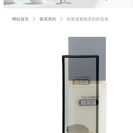
网站首页
ꄲ
家居系列
ꄲ
欧莱凝素颜美肌粉底液